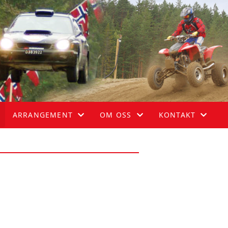
ARRANGEMENT
OM OSS
KONTAKT
HIMMELSPRETTEN
OM KLUBBEN
STYRET
AURSKOG-HØLAND RALLY
LOVER OG REGLER
108-ÅRSLØPET - FORENKLET ETAPPE ENDURO
BLI MEDLEM