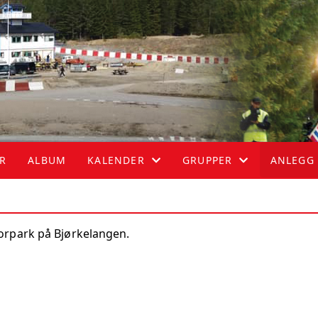
ER
ALBUM
KALENDER
GRUPPER
ANLEGG
KALENDER
ATV
orpark på Bjørkelangen.
LISTE
HASTIGHET
MC
RALLY