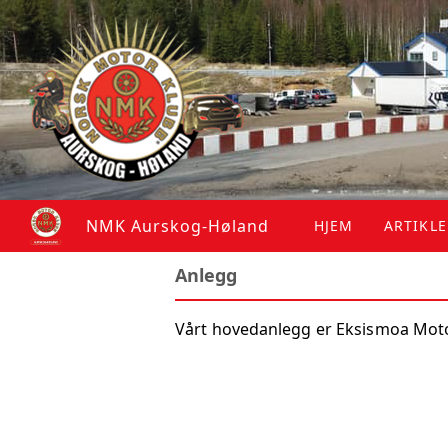
NMK Aurskog-Høland
HJEM
ARTIKL
Anlegg
Vårt hovedanlegg er Eksismoa Mot