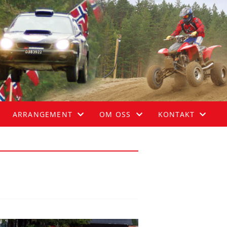
ARRANGEMENT
OM OSS
KONTAKT
HIMMELSPRETTEN
OM KLUBBEN
STYRET
AURSKOG-HØLAND RALLY
LOVER OG REGLER
108-ÅRSLØPET - FORENKLET ETAPPE ENDURO
BLI MEDLEM