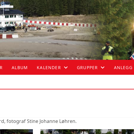
ER
ALBUM
KALENDER
GRUPPER
ANLEGG
KALENDER
ATV
LISTE
HASTIGHET
MC
rd, fotograf Stine Johanne Løhren.
RALLY