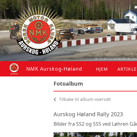
NMK Aurskog-Høland
HJEM
ARTIKL
Fotoalbum
Tilbake til album-oversikt
Aurskog Høland Rally 2023
Bilder fra SS2 og SS5 ved Løhren Gå