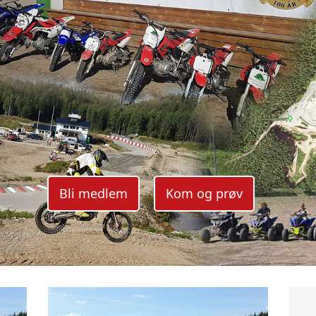
Bli medlem
Kom og prøv