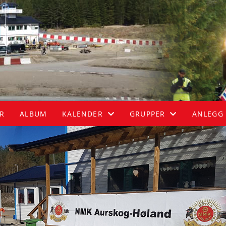
ER
ALBUM
KALENDER
GRUPPER
ANLEGG
KALENDER
ATV
LISTE
HASTIGHET
MC
RALLY