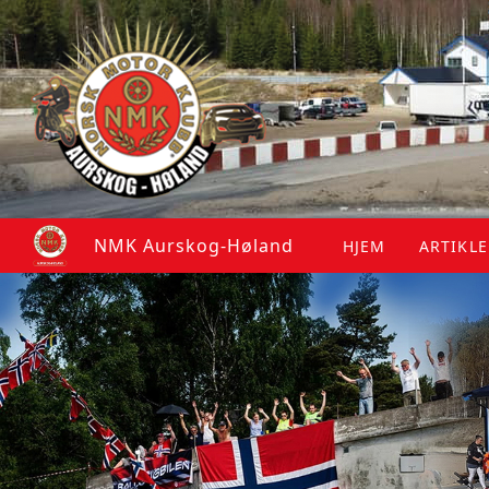
NMK Aurskog-Høland
HJEM
ARTIKL