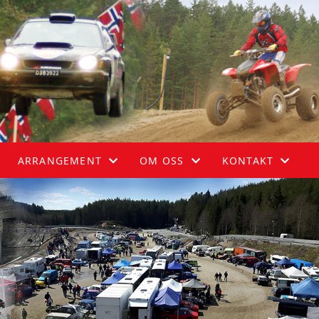
ARRANGEMENT
OM OSS
KONTAKT
HIMMELSPRETTEN
OM KLUBBEN
STYRET
AURSKOG-HØLAND RALLY
LOVER OG REGLER
108-ÅRSLØPET - FORENKLET ETAPPE ENDURO
BLI MEDLEM