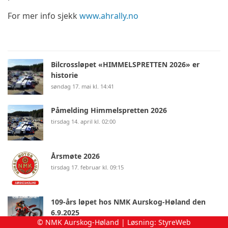
For mer info sjekk
www.ahrally.no
Bilcrossløpet «HIMMELSPRETTEN 2026» er
historie
søndag 17. mai kl. 14:41
Påmelding Himmelspretten 2026
tirsdag 14. april kl. 02:00
Årsmøte 2026
tirsdag 17. februar kl. 09:15
109-års løpet hos NMK Aurskog-Høland den
6.9.2025
© NMK Aurskog-Høland | Løsning:
StyreWeb
mandag 01. september kl. 17:49