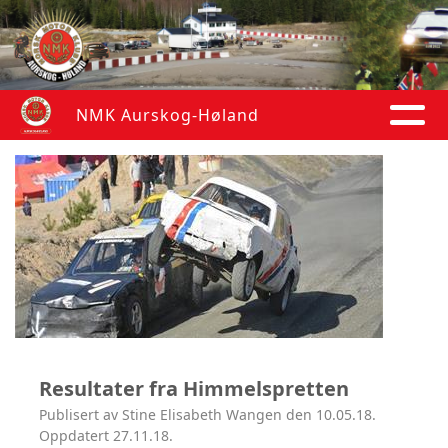
NMK Aurskog-Høland
Resultater fra Himmelspretten
Publisert av Stine Elisabeth Wangen den 10.05.18.
Oppdatert 27.11.18.