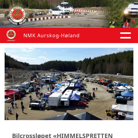
NMK Aurskog-Høland
Bilcrossløpet «HIMMELSPRETTEN