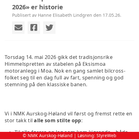
2026» er historie
Publisert av Hanne Elisabeth Lindgren den 17.05.26.
Torsdag 14. mai 2026 gikk det tradisjonsrike
Himmelspretten av stabelen på Eksismoa
motoranlegg i Moa. Nok en gang samlet bilcross-
folket seg til en dag full av fart, spenning og god
stemning på den klassiske banen.
Vi i NMK Aurskog-Høland vil først og fremst rette en
stor takk til
alle som stilte opp
:
Til alle førere og lag som kom kjørende – både
© NMK Aurskog-Høland | Løsning:
StyreWeb
junior, senior og Next-Gen. Uten dere hadde